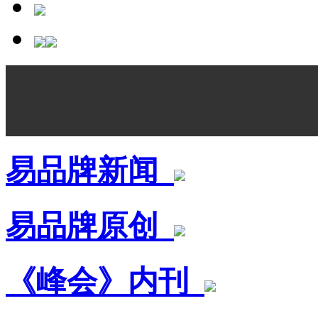
易品牌新闻
易品牌原创
《峰会》内刊