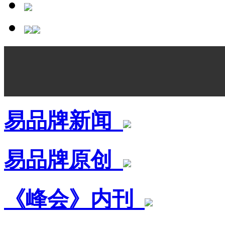
易品牌新闻
易品牌原创
《峰会》内刊